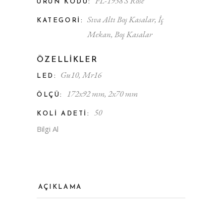
FL-1938 S Rose
ÜRÜN KODU:
Sıva Altı Boş Kasalar
,
İç
KATEGORI:
Mekan
,
Boş Kasalar
ÖZELLIKLER
Gu10
,
Mr16
LED:
172x92 mm
,
2x70 mm
ÖLÇÜ:
50
KOLI ADETI:
Bilgi Al
AÇIKLAMA