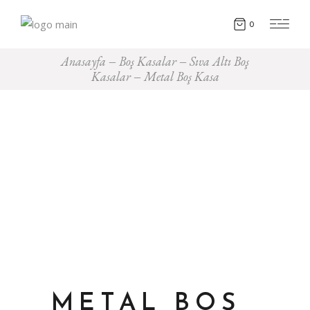
0
Anasayfa
Boş Kasalar
Sıva Altı Boş
Kasalar
Metal Boş Kasa
METAL BOŞ