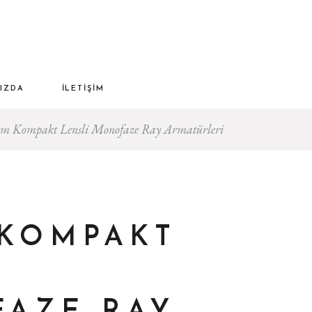
IZDA
İLETIŞIM
cm Kompakt Lensli Monofaze Ray Armatürleri
 KOMPAKT
I