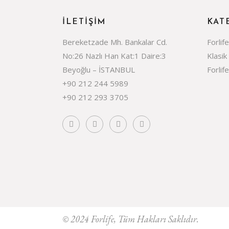
İLETIŞIM
KAT
Bereketzade Mh. Bankalar Cd.
Forlif
No:26 Nazlı Han Kat:1 Daire:3
Klasik
Beyoğlu – İSTANBUL
Forlif
+90 212 244 5989
+90 212 293 3705
© 2024
Forlife
, Tüm Hakları Saklıdır.