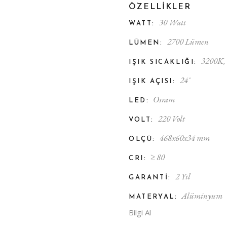
ÖZELLIKLER
30 Watt
WATT:
2700 Lümen
LÜMEN:
3200K
,
IŞIK SICAKLIĞI:
24˚
IŞIK AÇISI:
Osram
LED:
220 Volt
VOLT:
468x60x34 mm
ÖLÇÜ:
​≥​ 80
CRI:
2 Yıl
GARANTI:
Alüminyum
MATERYAL:
Bilgi Al