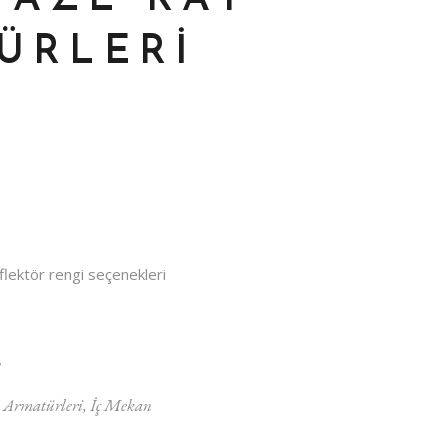
AZE RAY
ÜRLERI
lektör rengi seçenekleri
B
 Armatürleri
,
İç Mekan