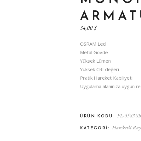
MONOF
ARMAT
er
34,00
$
OSRAM Led
Metal Gövde
Yüksek Lümen
Yüksek CRI değeri
Pratik Hareket Kabiliyeti
Uygulama alanınıza uygun ref
FL-5583 S
ÜRÜN KODU:
Hareketli Ray
KATEGORI: