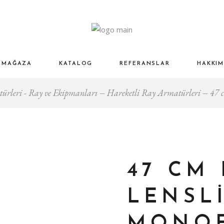
ydınlatma
tma
MAĞAZA
KATALOG
REFERANSLAR
HAKKIM
Kumandalar
türleri - Ray ve Ekipmanları
Hareketli Ray Armatürleri
47 
atma
ller
amak –
dalar
ri
47 CM
Ürünler
LENSL
–
olar)