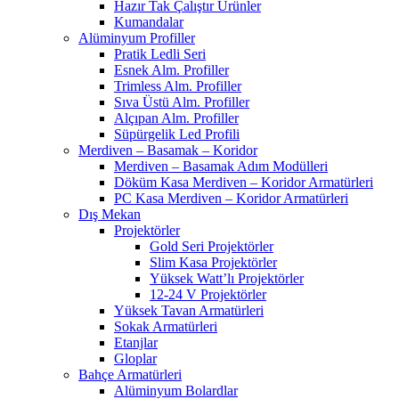
Hazır Tak Çalıştır Ürünler
Kumandalar
Alüminyum Profiller
Pratik Ledli Seri
Esnek Alm. Profiller
Trimless Alm. Profiller
Sıva Üstü Alm. Profiller
Alçıpan Alm. Profiller
Süpürgelik Led Profili
Merdiven – Basamak – Koridor
Merdiven – Basamak Adım Modülleri
Döküm Kasa Merdiven – Koridor Armatürleri
PC Kasa Merdiven – Koridor Armatürleri
Dış Mekan
Projektörler
Gold Seri Projektörler
Slim Kasa Projektörler
Yüksek Watt’lı Projektörler
12-24 V Projektörler
Yüksek Tavan Armatürleri
Sokak Armatürleri
Etanjlar
Gloplar
Bahçe Armatürleri
Alüminyum Bolardlar