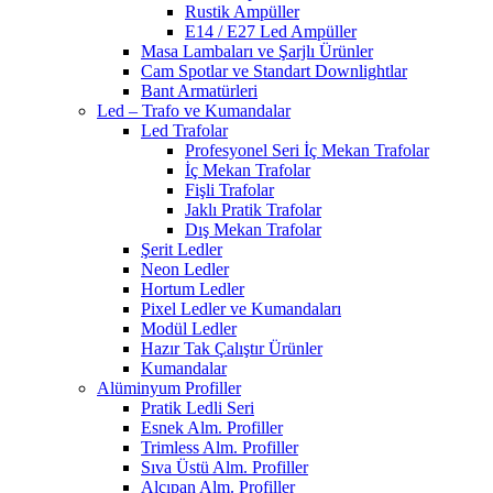
Rustik Ampüller
E14 / E27 Led Ampüller
Masa Lambaları ve Şarjlı Ürünler
Cam Spotlar ve Standart Downlightlar
Bant Armatürleri
Led – Trafo ve Kumandalar
Led Trafolar
Profesyonel Seri İç Mekan Trafolar
İç Mekan Trafolar
Fişli Trafolar
Jaklı Pratik Trafolar
Dış Mekan Trafolar
Şerit Ledler
Neon Ledler
Hortum Ledler
Pixel Ledler ve Kumandaları
Modül Ledler
Hazır Tak Çalıştır Ürünler
Kumandalar
Alüminyum Profiller
Pratik Ledli Seri
Esnek Alm. Profiller
Trimless Alm. Profiller
Sıva Üstü Alm. Profiller
Alçıpan Alm. Profiller