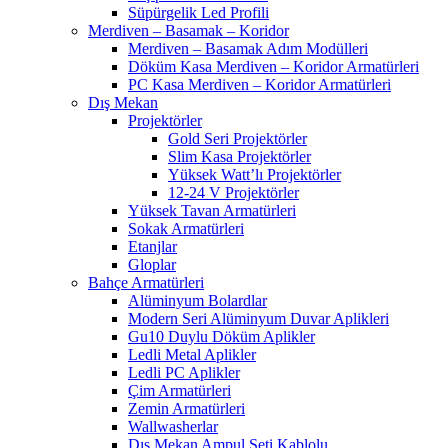
Süpürgelik Led Profili
Merdiven – Basamak – Koridor
Merdiven – Basamak Adım Modülleri
Döküm Kasa Merdiven – Koridor Armatürleri
PC Kasa Merdiven – Koridor Armatürleri
Dış Mekan
Projektörler
Gold Seri Projektörler
Slim Kasa Projektörler
Yüksek Watt’lı Projektörler
12-24 V Projektörler
Yüksek Tavan Armatürleri
Sokak Armatürleri
Etanjlar
Gloplar
Bahçe Armatürleri
Alüminyum Bolardlar
Modern Seri Alüminyum Duvar Aplikleri
Gu10 Duylu Döküm Aplikler
Ledli Metal Aplikler
Ledli PC Aplikler
Çim Armatürleri
Zemin Armatürleri
Wallwasherlar
Dış Mekan Ampul Seti Kablolu