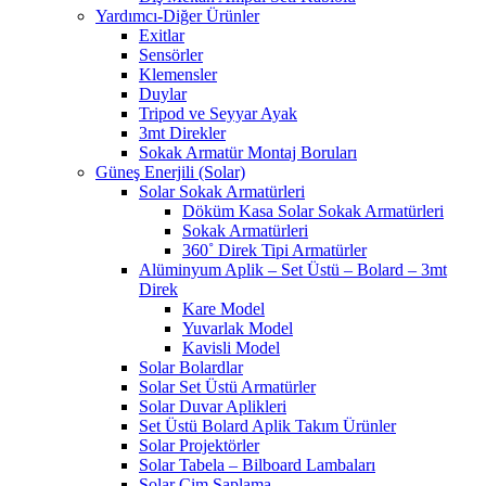
Yardımcı-Diğer Ürünler
Exitlar
Sensörler
Klemensler
Duylar
Tripod ve Seyyar Ayak
3mt Direkler
Sokak Armatür Montaj Boruları
Güneş Enerjili (Solar)
Solar Sokak Armatürleri
Döküm Kasa Solar Sokak Armatürleri
Sokak Armatürleri
360˚ Direk Tipi Armatürler
Alüminyum Aplik – Set Üstü – Bolard – 3mt
Direk
Kare Model
Yuvarlak Model
Kavisli Model
Solar Bolardlar
Solar Set Üstü Armatürler
Solar Duvar Aplikleri
Set Üstü Bolard Aplik Takım Ürünler
Solar Projektörler
Solar Tabela – Bilboard Lambaları
Solar Çim Saplama