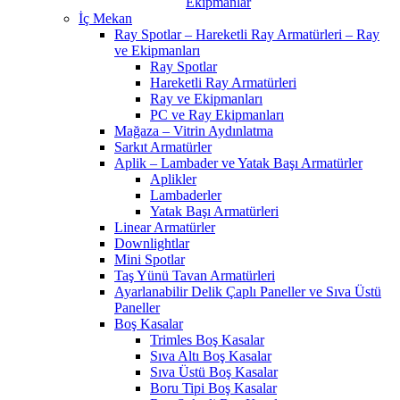
Ekipmanlar
İç Mekan
Ray Spotlar – Hareketli Ray Armatürleri – Ray
ve Ekipmanları
Ray Spotlar
Hareketli Ray Armatürleri
Ray ve Ekipmanları
PC ve Ray Ekipmanları
Mağaza – Vitrin Aydınlatma
Sarkıt Armatürler
Aplik – Lambader ve Yatak Başı Armatürler
Aplikler
Lambaderler
Yatak Başı Armatürleri
Linear Armatürler
Downlightlar
Mini Spotlar
Taş Yünü Tavan Armatürleri
Ayarlanabilir Delik Çaplı Paneller ve Sıva Üstü
Paneller
Boş Kasalar
Trimles Boş Kasalar
Sıva Altı Boş Kasalar
Sıva Üstü Boş Kasalar
Boru Tipi Boş Kasalar