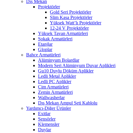
Dış Mekan
Projektörler
Gold Seri Projektörler
Slim Kasa Projektörler
Yüksek Watt’lı Projektörler
12-24 V Projektörler
Yüksek Tavan Armatürleri
Sokak Armatürleri
Etanjlar
Gloplar
Bahçe Armatürleri
Alüminyum Bolardlar
Modern Seri Alüminyum Duvar Aplikleri
Gu10 Duylu Döküm Aplikler
Ledli Metal Aplikler
Ledli PC Aplikler
Çim Armatürleri
Zemin Armatürleri
Wallwasherlar
Dış Mekan Ampul Seti Kablolu
Yardımcı-Diğer Ürünler
Exitlar
Sensörler
Klemensler
Duylar