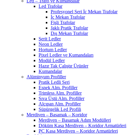
Led – Trafo ve Kumandalar
Led Trafolar
Profesyonel Seri İç Mekan Trafolar
İç Mekan Trafolar
Fişli Trafolar
Jaklı Pratik Trafolar
Dış Mekan Trafolar
Şerit Ledler
Neon Ledler
Hortum Ledler
Pixel Ledler ve Kumandaları
Modül Ledler
Hazır Tak Çalıştır Ürünler
Kumandalar
Alüminyum Profiller
Pratik Ledli Seri
Esnek Alm. Profiller
Trimless Alm. Profiller
Sıva Üstü Alm. Profiller
Alçıpan Alm. Profiller
Süpürgelik Led Profili
Merdiven – Basamak – Koridor
Merdiven – Basamak Adım Modülleri
Döküm Kasa Merdiven – Koridor Armatürleri
PC Kasa Merdiven – Koridor Armatürleri