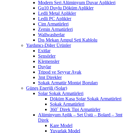
Modern Seri Alüminyum Duvar Aplikleri
Gu10 Duylu Döküm Aplikler
Ledli Metal Aplikler
Ledli PC Aplikler
Çim Armatürleri
Zemin Armatürleri
Wallwasherlar
Dış Mekan Ampul Seti Kablolu
Yardımcı-Diğer Ürünler
Exitlar
Sensörler
Klemensler
Duylar
Tripod ve Seyyar Ayak
3mt Direkler
Sokak Armatür Montaj Boruları
Güneş Enerjili (Solar)
Solar Sokak Armatürleri
Döküm Kasa Solar Sokak Armatürleri
Sokak Armatürleri
360˚ Direk Tipi Armatürler
Alüminyum Aplik – Set Üstü – Bolard – 3mt
Direk
Kare Model
Yuvarlak Model