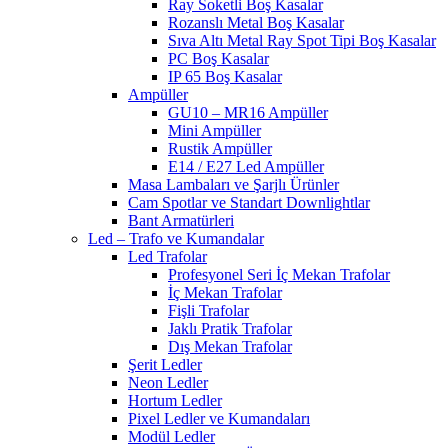
Ray Soketli Boş Kasalar
Rozanslı Metal Boş Kasalar
Sıva Altı Metal Ray Spot Tipi Boş Kasalar
PC Boş Kasalar
IP 65 Boş Kasalar
Ampüller
GU10 – MR16 Ampüller
Mini Ampüller
Rustik Ampüller
E14 / E27 Led Ampüller
Masa Lambaları ve Şarjlı Ürünler
Cam Spotlar ve Standart Downlightlar
Bant Armatürleri
Led – Trafo ve Kumandalar
Led Trafolar
Profesyonel Seri İç Mekan Trafolar
İç Mekan Trafolar
Fişli Trafolar
Jaklı Pratik Trafolar
Dış Mekan Trafolar
Şerit Ledler
Neon Ledler
Hortum Ledler
Pixel Ledler ve Kumandaları
Modül Ledler