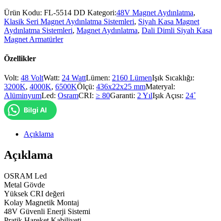
Ürün Kodu:
FL-5514 DD
Kategori:
48V Magnet Aydınlatma
,
Klasik Seri Magnet Aydınlatma Sistemleri
,
Siyah Kasa Magnet
Aydınlatma Sistemleri
,
Magnet Aydınlatma
,
Dali Dimli Siyah Kasa
Magnet Armatürler
Özellikler
Volt:
48 Volt
Watt:
24 Watt
Lümen:
2160 Lümen
Işık Sıcaklığı:
3200K
,
4000K
,
6500K
Ölçü:
436x22x25 mm
Materyal:
Alüminyum
Led:
Osram
CRI:
​≥​ 80
Garanti:
2 Yıl
Işık Açısı:
24˚
Bilgi Al
Açıklama
Açıklama
OSRAM Led
Metal Gövde
Yüksek CRI değeri
Kolay Magnetik Montaj
48V Güvenli Enerji Sistemi
Pratik Hareket Kabiliyeti