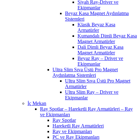
Siyah Ray-Driver ve
Ekipmanlar
Beyaz Kasa Magnet Aydınlatma
Sistemleri
Klasik Beyaz Kasa
Armatürler
Kumandalı Dimli Beyaz Kasa
Magnet Armatürler
Dali Dimli Beyaz Kasa
Magnet Armatürler
Beyaz Ray – Driver ve
Ekipmanlar
Ultra Slim Sıva Üstü Pro Magnet
Aydınlatma Sistemleri
Ultra Slim Sıva Üstü Pro Magnet
Armatürler
Ultra Slim Ray – Driver ve
Ekipmanlar
İç Mekan
Ray Spotlar – Hareketli Ray Armatürleri – Ray
ve Ekipmanları
Ray Spotlar
Hareketli Ray Armatürleri
Ray ve Ekipmanları
PC ve Ray Ekipmanları