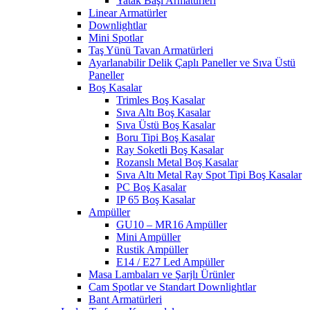
Yatak Başı Armatürleri
Linear Armatürler
Downlightlar
Mini Spotlar
Taş Yünü Tavan Armatürleri
Ayarlanabilir Delik Çaplı Paneller ve Sıva Üstü
Paneller
Boş Kasalar
Trimles Boş Kasalar
Sıva Altı Boş Kasalar
Sıva Üstü Boş Kasalar
Boru Tipi Boş Kasalar
Ray Soketli Boş Kasalar
Rozanslı Metal Boş Kasalar
Sıva Altı Metal Ray Spot Tipi Boş Kasalar
PC Boş Kasalar
IP 65 Boş Kasalar
Ampüller
GU10 – MR16 Ampüller
Mini Ampüller
Rustik Ampüller
E14 / E27 Led Ampüller
Masa Lambaları ve Şarjlı Ürünler
Cam Spotlar ve Standart Downlightlar
Bant Armatürleri