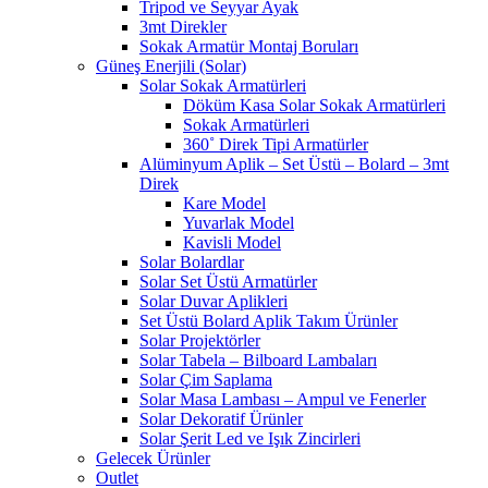
Tripod ve Seyyar Ayak
3mt Direkler
Sokak Armatür Montaj Boruları
Güneş Enerjili (Solar)
Solar Sokak Armatürleri
Döküm Kasa Solar Sokak Armatürleri
Sokak Armatürleri
360˚ Direk Tipi Armatürler
Alüminyum Aplik – Set Üstü – Bolard – 3mt
Direk
Kare Model
Yuvarlak Model
Kavisli Model
Solar Bolardlar
Solar Set Üstü Armatürler
Solar Duvar Aplikleri
Set Üstü Bolard Aplik Takım Ürünler
Solar Projektörler
Solar Tabela – Bilboard Lambaları
Solar Çim Saplama
Solar Masa Lambası – Ampul ve Fenerler
Solar Dekoratif Ürünler
Solar Şerit Led ve Işık Zincirleri
Gelecek Ürünler
Outlet