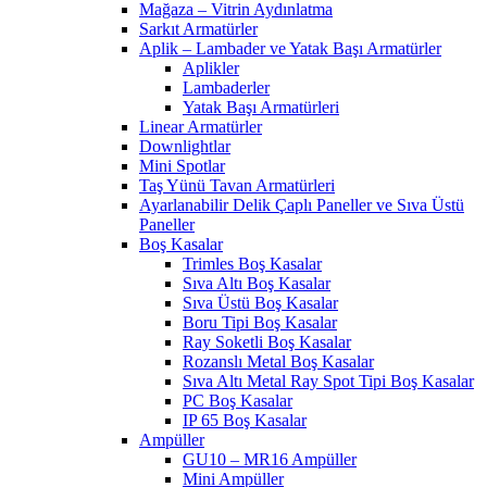
Mağaza – Vitrin Aydınlatma
Sarkıt Armatürler
Aplik – Lambader ve Yatak Başı Armatürler
Aplikler
Lambaderler
Yatak Başı Armatürleri
Linear Armatürler
Downlightlar
Mini Spotlar
Taş Yünü Tavan Armatürleri
Ayarlanabilir Delik Çaplı Paneller ve Sıva Üstü
Paneller
Boş Kasalar
Trimles Boş Kasalar
Sıva Altı Boş Kasalar
Sıva Üstü Boş Kasalar
Boru Tipi Boş Kasalar
Ray Soketli Boş Kasalar
Rozanslı Metal Boş Kasalar
Sıva Altı Metal Ray Spot Tipi Boş Kasalar
PC Boş Kasalar
IP 65 Boş Kasalar
Ampüller
GU10 – MR16 Ampüller
Mini Ampüller