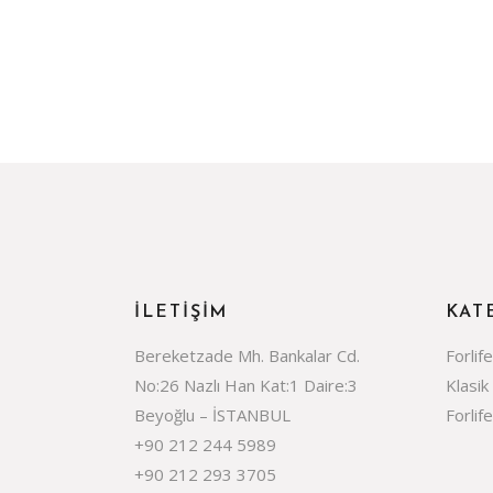
Dış Mekan
Bahçe Armatürleri
Yardımcı-Diğer Ürünl
Güneş Enerjili (Solar)
Gelecek Ürünler
Outlet
İLETIŞIM
KAT
Bereketzade Mh. Bankalar Cd.
Forlif
No:26 Nazlı Han Kat:1 Daire:3
Klasik
Beyoğlu – İSTANBUL
Forlif
+90 212 244 5989
+90 212 293 3705