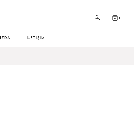
0
IZDA
İLETIŞIM