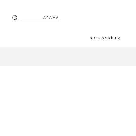
Arama:
KATEGORILER
Örgülü Kemer Aydınl
Sistemleri
Magnet Aydınlatma
İç Mekan
Led – Trafo ve Kuman
Alüminyum Profiller
Merdiven – Basamak 
Koridor