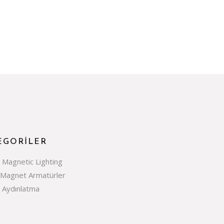
er
EGORILER
e Magnetic Lighting
 Magnet Armatürler
e Aydınlatma