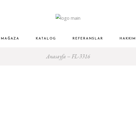
MAĞAZA
KATALOG
REFERANSLAR
HAKKIM
Anasayfa
FL-3316
atma
dalar
–